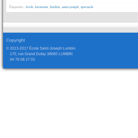
Étiquettes :
école
,
kermesse
,
lumbin
,
saint-joseph
,
spectacle
Copyright
© 2013-2017 École Saint-Joseph Lumbin
170, rue Grand Dufay 38660 LUMBIN
04 76 08 27 01