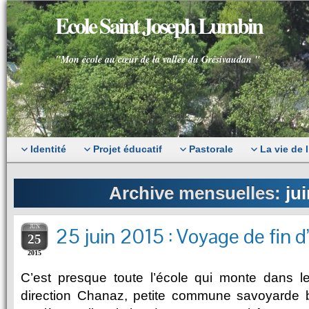
Ecole Saint Joseph Lumbin
"Mon école au cœur de la vallée du Grésivaudan "
Identité
Projet éducatif
Pastorale
La vie de 
Archive mensuelles:
ju
JUN
25 juin 2015 : Voyage de fin 
25
2015
C’est presque toute l’école qui monte dans le
direction Chanaz, petite commune savoyarde 