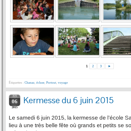
1
2
3
►
Étiquettes :
Chanaz
,
écluse
,
Portout
,
voyage
JUN
Kermesse du 6 juin 2015
06
2015
Le samedi 6 juin 2015, la kermesse de l’école 
lieu à une très belle fête où grands et petits se s