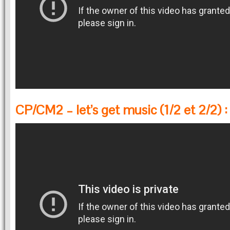
CP/CM2 – let’s get music (1/2 et 2/2) :