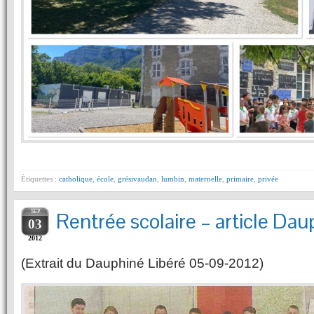
Étiquettes :
catholique
,
école
,
grésivaudan
,
lumbin
,
maternelle
,
primaire
,
privée
SEP
Rentrée scolaire – article Dau
03
2012
(Extrait du Dauphiné Libéré 05-09-2012)