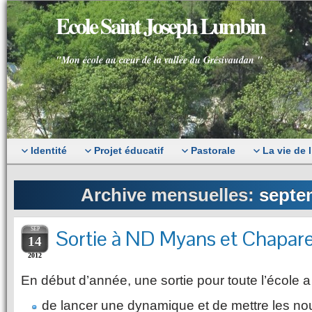
Ecole Saint Joseph Lumbin
"Mon école au cœur de la vallée du Grésivaudan "
Identité
Projet éducatif
Pastorale
La vie de 
Archive mensuelles:
septe
SEP
Sortie à ND Myans et Chapare
14
2012
En début d’année, une sortie pour toute l’école a
de lancer une dynamique et de mettre les n