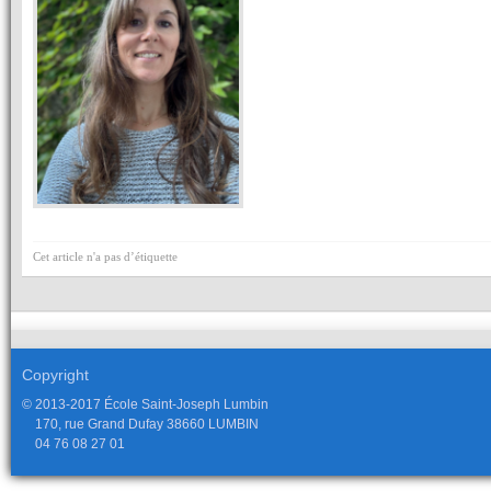
Cet article n'a pas d’étiquette
Copyright
© 2013-2017 École Saint-Joseph Lumbin
170, rue Grand Dufay 38660 LUMBIN
04 76 08 27 01