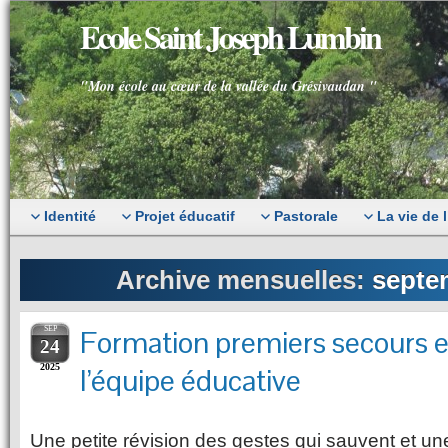
Ecole Saint Joseph Lumbin
"Mon école au cœur de la vallée du Grésivaudan "
Identité
Projet éducatif
Pastorale
La vie de 
Archive mensuelles:
septe
SEP
Formation premiers secours e
24
2025
l’équipe éducative
Une petite révision des gestes qui sauvent et u