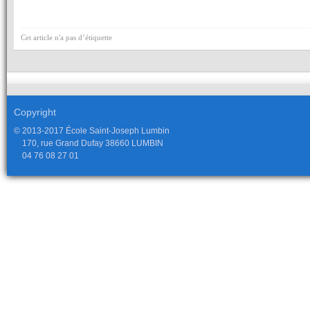
Cet article n'a pas d’étiquette
Copyright
© 2013-2017 École Saint-Joseph Lumbin
170, rue Grand Dufay 38660 LUMBIN
04 76 08 27 01