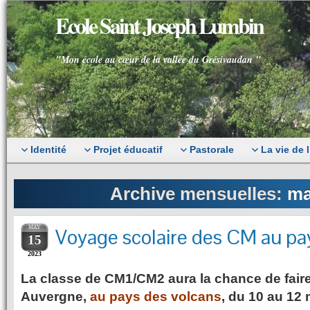
Ecole Saint Joseph Lumbin
"Mon école au cœur de la vallée du Grésivaudan "
Identité
Projet éducatif
Pastorale
La vie de 
Archive mensuelles:
ma
MAY
Voyage scolaire des CM au pa
15
2023
La classe de CM1/CM2 aura la chance de fair
Auvergne,
au pays des volcans
, du 10 au 12