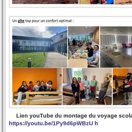
Lien youTube du montage du voyage scola
https://youtu.be/1Py9d6pWBzU h