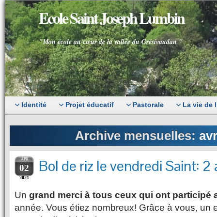
Ecole Saint Joseph Lumbin
"Mon école au cœur de la vallée du Grésivaudan "
Identité
Projet éducatif
Pastorale
La vie de 
Archive mensuelles:
avr
APR
Bol de riz le vendredi Saint: 2
02
2021
Un
grand merci à tous ceux qui ont participé
année. Vous étiez nombreux! Grâce à vous, un e