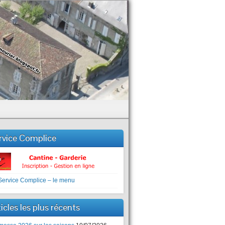
rvice Complice
icles les plus récents