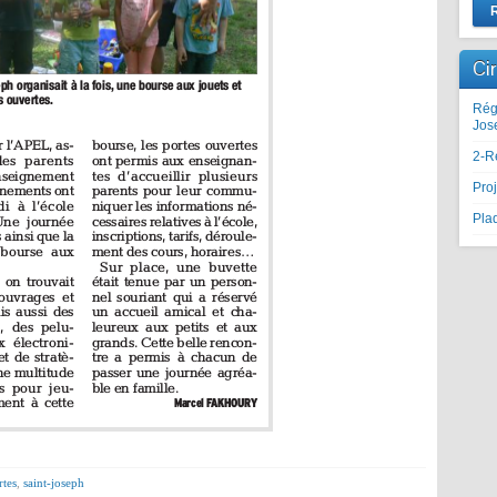
Ci
Rég
Jos
2-R
Proj
Plaq
rtes
,
saint-joseph