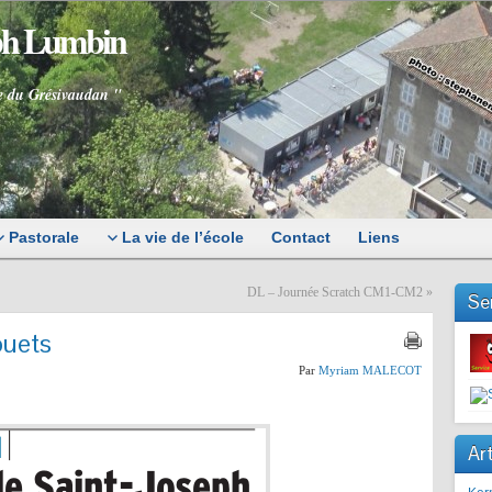
eph Lumbin
e du Grésivaudan "
Pastorale
La vie de l’école
Contact
Liens
DL – Journée Scratch CM1-CM2
»
Se
ouets
Par
Myriam MALECOT
Art