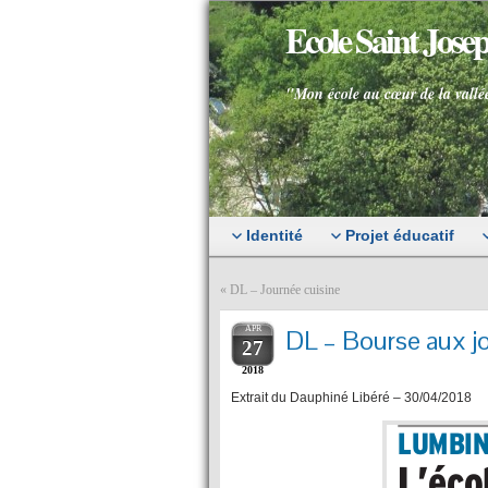
Ecole Saint Jos
"Mon école au cœur de la vallé
Identité
Projet éducatif
«
DL – Journée cuisine
APR
DL – Bourse aux j
27
2018
Extrait du Dauphiné Libéré – 30/04/2018