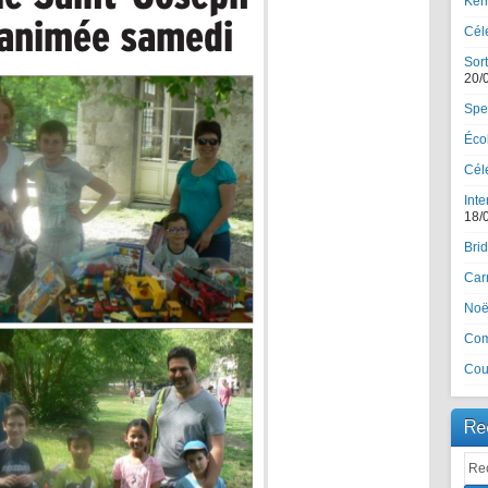
Ker
Cél
Sort
20/
Spe
Écol
Célé
Inte
18/
Brid
Car
Noël
Com
Cou
Re