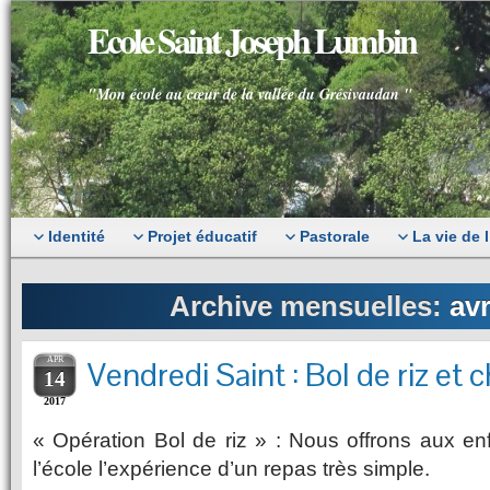
Ecole Saint Joseph Lumbin
"Mon école au cœur de la vallée du Grésivaudan "
Identité
Projet éducatif
Pastorale
La vie de 
Archive mensuelles:
avr
APR
Vendredi Saint : Bol de riz et 
14
2017
« Opération Bol de riz » : Nous offrons aux en
l’école l’expérience d’un repas très simple.