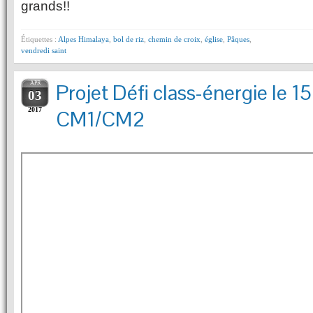
grands!!
Étiquettes :
Alpes Himalaya
,
bol de riz
,
chemin de croix
,
église
,
Pâques
,
vendredi saint
APR
Projet Défi class-énergie le 1
03
2017
CM1/CM2