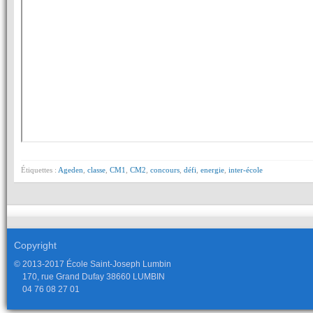
Étiquettes :
Ageden
,
classe
,
CM1
,
CM2
,
concours
,
défi
,
energie
,
inter-école
Copyright
© 2013-2017 École Saint-Joseph Lumbin
170, rue Grand Dufay 38660 LUMBIN
04 76 08 27 01