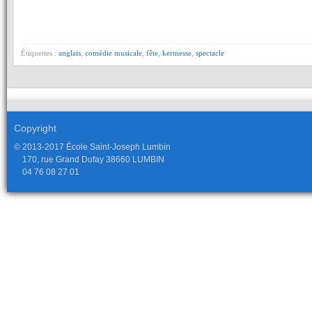
Étiquettes :
anglais
,
comédie musicale
,
fête
,
kermesse
,
spectacle
Copyright
© 2013-2017 École Saint-Joseph Lumbin
170, rue Grand Dufay 38660 LUMBIN
04 76 08 27 01