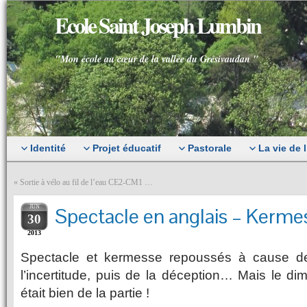
Ecole Saint Joseph Lumbin
"Mon école au cœur de la vallée du Grésivaudan "
Identité
Projet éducatif
Pastorale
La vie de 
«
Sortie à vélo au fil de l’eau CE2-CM1 …
JUN
Spectacle en anglais – Kerme
30
2013
Spectacle et kermesse repoussés à cause de 
l’incertitude, puis de la déception… Mais le dim
était bien de la partie !